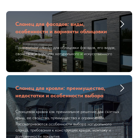
Сланец для фасадов: виды,
особенности и варианты облицовки
Применение сланца для облицовки фасадов, его видах,
свойствах и отличиях натурального и искусственного
камня.
Сланец для кровли: преимущества,
недостатки и особенности выбора
Сланцевая кровля как премиальное решение для скатных
крыш, ее свойства, преимущества и ограничения.
Рассматриваются особенности выбора натурального
сланца, требования к конструкции крыши, монтажу и
долговечности покрытия.