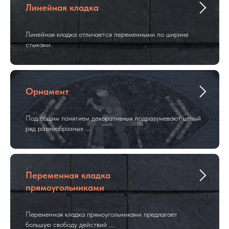
Линейная кладка
Линейная кладка отличается переменными по ширине
стыками.
Орнамент
Под общим понятием декоративных подразумевают целый
ряд разнообразных ....
Переменная кладка
прямоугольниками
Переменная кладка прямоугольниками предлагает
большую свободу действий ....