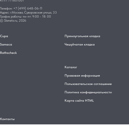
КПП 771801001
Телефон: +7 (499) 648-06-11
Адрес: г.Москва, Суворовская улица, 33
График работы: пн-пт: 9:00 - 18: 00
© Slanets.ru, 2026
Cupa
Прямоугольная кладка
Samaca
Чешуйчатая кладка
Rathscheck
Каталог
Правовая информация
Пользовательское соглашение
Политика конфиденциальности
Карта сайта HTML
Контакты
Оплата