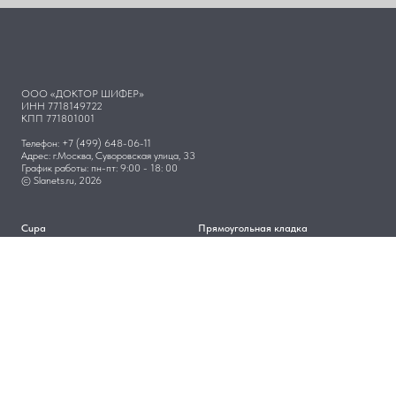
ООО «ДОКТОР ШИФЕР»
ИНН 7718149722
КПП 771801001
Телефон: +7 (499) 648-06-11
Адрес: г.Москва, Суворовская улица, 33
График работы: пн-пт: 9:00 - 18: 00
© Slanets.ru, 2026
Cupa
Прямоугольная кладка
Samaca
Чешуйчатая кладка
Rathscheck
Каталог
Правовая информация
Пользовательское соглашение