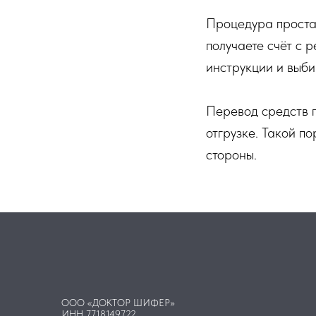
Процедура проста
получаете счёт с 
инструкции и выби
Перевод средств п
отгрузке. Такой п
стороны.
ООО «ДОКТОР ШИФЕР»
ИНН 7718149722