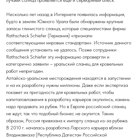
лучами солнца проявляется еще и серебряный блеск.
Несколько лет назад в Интернете появилась информация,
будто в землях Южного Урала были обнаружены крупные
запасы глинистого сланца, которые специалистами фирмы
Rathscheсk Schiefer (Германия) «признали
соответствующими мировым стандартам». Источник данного
сообщения установить не удалось. Позже сотрудники
Rathscheсk Schiefer эту информацию опровергли и
категорично заявили – уральский сланец для кровельных
работ непригоден.
Алтайско-уральские месторождения находятся в запустении
и на их разработку нужны миллионы. Даже если экспертиза
покажет их пригодность для кровельных работ, чтобы
капиталовложения в разработку карьеров окупились, камень
надо продавать за рубеж. Но в Европе российский сланец
не ждут, так что подобный бизнес не окупится. Таким
образом, Россия привязана к импорту сланца из-за рубежа.
В 2010 г. началась разработка Ларского карьера вблизи
Владикавказа (Республика Дагестан Российской