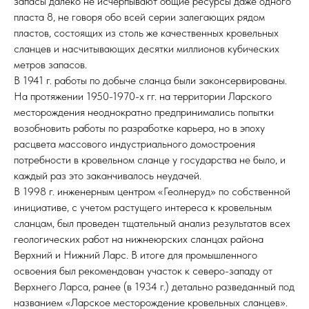
запасы далеко не исчерпывают общие ресурсы даже одного
пласта 8, не говоря обо всей серии залегающих рядом
пластов, состоящих из столь же качественных кровельных
сланцев и насчитывающих десятки миллионов кубических
метров запасов.
В 1941 г. работы по добыче сланца были законсервированы.
На протяжении 1950-1970-х гг. на территории Ларского
месторождения неоднократно предпринимались попытки
возобновить работы по разработке карьера, но в эпоху
расцвета массового индустриального домостроения
потребности в кровельном сланце у государства не было, и
каждый раз это заканчивалось неудачей.
В 1998 г. инженерным центром «Геолнеруд» по собственной
инициативе, с учетом растущего интереса к кровельным
сланцам, был проведен тщательный анализ результатов всех
геологических работ на нижнеюрских сланцах района
Верхний и Нижний Ларс. В итоге для промышленного
освоения был рекомендован участок к северо-западу от
Верхнего Ларса, ранее (в 1934 г.) детально разведанный под
названием «Ларское месторождение кровельных сланцев».