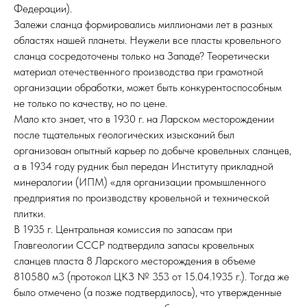
Федерации).
Залежи сланца формировались миллионами лет в разных
областях нашей планеты. Неужели все пласты кровельного
сланца сосредоточены только на Западе? Теоретически
материал отечественного производства при грамотной
организации обработки, может быть конкурентоспособным
не только по качеству, но по цене.
Мало кто знает, что в 1930 г. на Ларском месторождении
после тщательных геологических изысканий был
организован опытный карьер по добыче кровельных сланцев,
а в 1934 году рудник был передан Институту прикладной
минералогии (ИПМ) «для организации промышленного
предприятия по производству кровельной и технической
плитки.
В 1935 г. Центральная комиссия по запасам при
Главгеологии СССР подтвердила запасы кровельных
сланцев пласта 8 Ларского месторождения в объеме
810580 м3 (протокол ЦКЗ № 353 от 15.04.1935 г.). Тогда же
было отмечено (а позже подтвердилось), что утвержденные