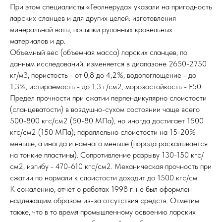
При этом специалисты «Геолнеруда» указали на пригодность
ларских сланцев и для других целей: изготовления
минеральной ваты, посыпки рулонных кровельных
материалов и др.
Объемный вес (объемная масса) ларских сланцев, по
данным исследований, изменяется в диапазоне 2650-2750
кг/м3, пористость - от 0,8 до 4,2%, водопоглощение - до
1,3%, истираемость - до 1,3 г/см2, морозостойкость - F50.
Предел прочности при сжатии перпендикулярно слоистости
(сланцеватости) в воздушно-сухом состоянии чаще всего
500-800 кгс/см2 (50-80 МПа), но иногда достигает 1500
кгс/см2 (150 МПа); параллельно слоистости на 15-20%
меньше, а иногда и намного меньше (порода раскалывается
на тонкие пластины). Сопротивление разрыву 130-150 кгс/
см2, изгибу - 470-610 кгс/см2. Механическая прочность при
сжатии по нормали к слоистости доходит до 1500 кгс/см.
К сожалению, отчет о работах 1998 г. не был оформлен
надлежащим образом из-за отсутствия средств. Отметим
также, что в то время промышленному освоению ларских