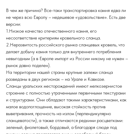
В чем же причина? Все-таки транспортировка камня едва ли
не через всю Европу – недешевое «удовольствие». Есть две
версии:
1.Низкое качество отечественного камня, его
несоответствие критериям кровельного сланца.
2.Неразвитость российского рынка сланцевых кровель, что
делает добычу камня только для внутреннего потребления
невыгодным (а в Европе импорт из России никому не нужен –
рынок давно поделен).
На территории нашей страны крупные залежи сланца
разведаны в двух регионах – на Урале и Кавказе.
Сланцы уральских месторождений имеют мелкозернистое
строение с полностью утраченными первичными текстурами
и структурами. Они обладают такими характеристиками, как
малое водопоглощение, высокая стойкость против
выветривания, прочность на излом (перпендикулярно
сланцеватости), а также отличаются редкими расцветками:
зеленый, фиолетовый, бордовый, а благодаря слюде под