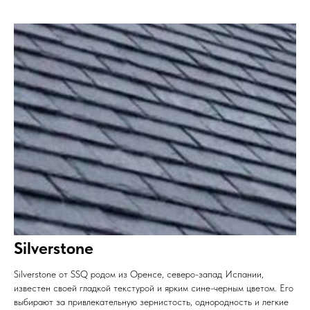
Silverstone
Silverstone от SSQ родом из Оренсе, северо-запад Испании,
известен своей гладкой текстурой и ярким сине-черным цветом. Его
выбирают за привлекательную зернистость, однородность и легкие