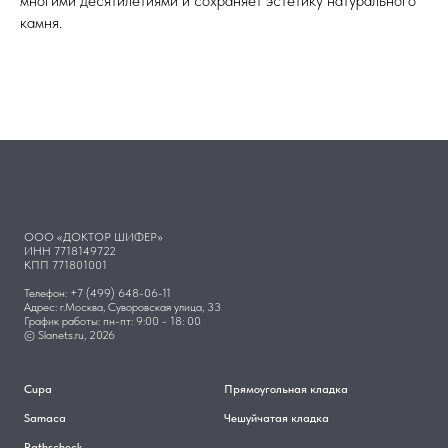
многими десятилетиями и сохраняет эстетику натурального
камня.
ООО «ДОКТОР ШИФЕР»
ИНН 7718149722
КПП 771801001
Телефон: +7 (499) 648-06-11
Адрес: г.Москва, Суворовская улица, 33
График работы: пн-пт: 9:00 - 18: 00
© Slanets.ru, 2026
Cupa
Прямоугольная кладка
Samaca
Чешуйчатая кладка
Rathscheck