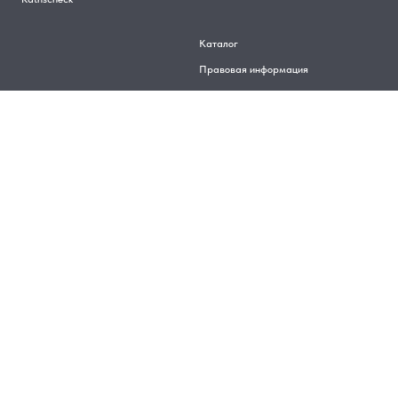
Каталог
Правовая информация
Пользовательское соглашение
Политика конфиденциальности
Карта сайта HTML
Контакты
Оплата
Доставка
Реквизиты