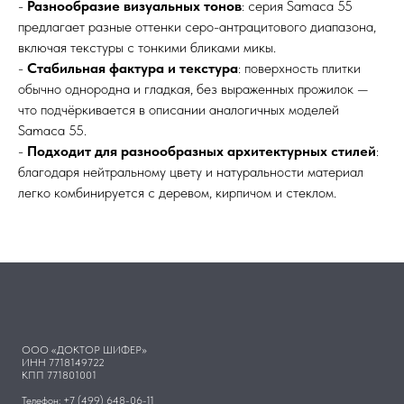
-
Разнообразие визуальных тонов
: серия Samaca 55
предлагает разные оттенки серо-антрацитового диапазона,
включая текстуры с тонкими бликами микы.
-
Стабильная фактура и текстура
: поверхность плитки
обычно однородна и гладкая, без выраженных прожилок —
что подчёркивается в описании аналогичных моделей
Samaca 55.
-
Подходит для разнообразных архитектурных стилей
:
благодаря нейтральному цвету и натуральности материал
легко комбинируется с деревом, кирпичом и стеклом.
ООО «ДОКТОР ШИФЕР»
ИНН 7718149722
КПП 771801001
Телефон: +7 (499) 648-06-11