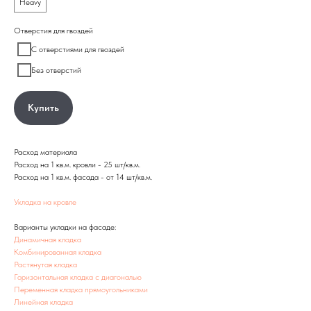
Heavy
Отверстия для гвоздей
С отверстиями для гвоздей
Без отверстий
Купить
Расход материала
Расход на 1 кв.м. кровли - 25 шт/кв.м.
Расход на 1 кв.м. фасада - от 14 шт/кв.м.
Укладка на кровле
Варианты укладки на фасаде:
Динамичная кладка
Комбинированная кладка
Растянутая кладка
Горизонтальная кладка с диагональю
Переменная кладка прямоугольниками
Линейная кладка