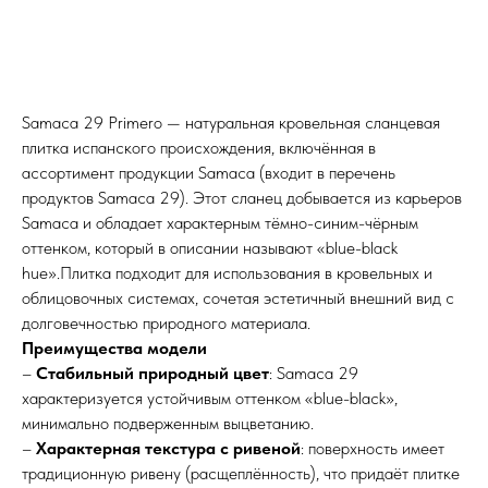
Samaca 29 Primero — натуральная кровельная сланцевая
плитка испанского происхождения, включённая в
ассортимент продукции Samaca (входит в перечень
продуктов Samaca 29). Этот сланец добывается из карьеров
Samaca и обладает характерным тёмно-синим-чёрным
оттенком, который в описании называют «blue-black
hue».Плитка подходит для использования в кровельных и
облицовочных системах, сочетая эстетичный внешний вид с
долговечностью природного материала.
Преимущества модели
–
Стабильный природный цвет
: Samaca 29
характеризуется устойчивым оттенком «blue-black»,
минимально подверженным выцветанию.
–
Характерная текстура с ривеной
: поверхность имеет
традиционную ривену (расщеплённость), что придаёт плитке