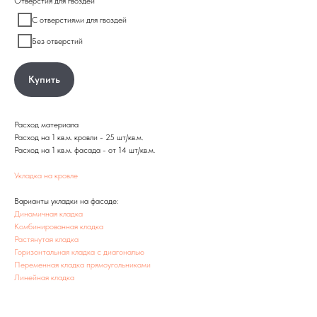
Отверстия для гвоздей
С отверстиями для гвоздей
Без отверстий
Купить
Расход материала
Расход на 1 кв.м. кровли - 25 шт/кв.м.
Расход на 1 кв.м. фасада - от 14 шт/кв.м.
Укладка на кровле
Варианты укладки на фасаде:
Динамичная кладка
Комбинированная кладка
Растянутая кладка
Горизонтальная кладка с диагональю
Переменная кладка прямоугольниками
Линейная кладка