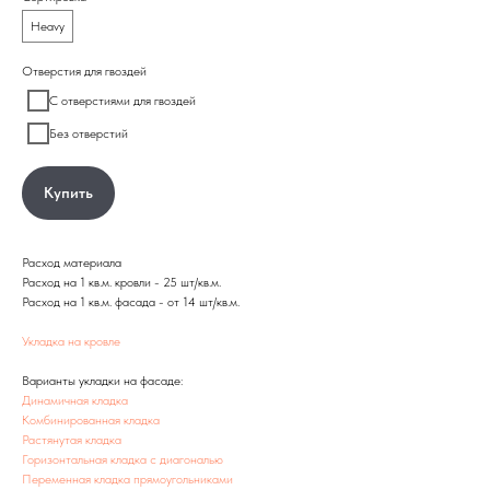
Heavy
Отверстия для гвоздей
С отверстиями для гвоздей
Без отверстий
Купить
Расход материала
Расход на 1 кв.м. кровли - 25 шт/кв.м.
Расход на 1 кв.м. фасада - от 14 шт/кв.м.
Укладка на кровле
Варианты укладки на фасаде:
Динамичная кладка
Комбинированная кладка
Растянутая кладка
Горизонтальная кладка с диагональю
Переменная кладка прямоугольниками