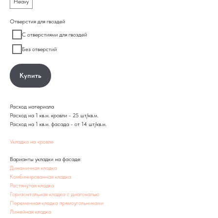
Heavy
Отверстия для гвоздей
С отверстиями для гвоздей
Без отверстий
Купить
Расход материала
Расход на 1 кв.м. кровли - 25 шт/кв.м.
Расход на 1 кв.м. фасада - от 14 шт/кв.м.
Укладка на кровле
Варианты укладки на фасаде:
Динамичная кладка
Комбинированная кладка
Растянутая кладка
Горизонтальная кладка с диагональю
Переменная кладка прямоугольниками
Линейная кладка